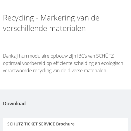
EV
INDONESIA
FOODCERT
SCHÜTZ
Recycling - Markering van de
ECOBULK
THAILAND
verschillende materialen
MX
SCHÜTZ
CLEANCERT
INDIA
ECOBULK
SCHÜTZ
Dankzij hun modulaire opbouw zijn IBC‘s van SCHÜTZ
MX-
optimaal voorbereid op efficiënte scheiding en ecologisch
ELSA
EX-
verantwoorde recycling van de diverse materialen.
MEXICO
EV
CLEANCERT
SCHÜTZ
VASITEX
ECOBULK
BRAZIL
MX-
Download
HV
PARADIGM
SOUTH
ECOBULK
SCHÜTZ TICKET SERVICE Brochure
AFRICA