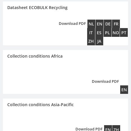
MX
Datasheet ECOBULK Recycling
FEEDER
ECOBULK
Download PDF
NL
EN
DE
FR
MET
IT
ES
PL
NO
PT
SCHÜTZ
ZH
JA
IMPELLER
Collection conditions Africa
Download PDF
EN
Collection conditions Asia-Pacific
Download PDF
EN
ZH