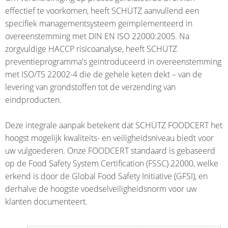
EV
INDONESIA
effectief te voorkomen, heeft SCHÜTZ aanvullend een
FOODCERT
specifiek managementsysteem geïmplementeerd in
SCHÜTZ
overeenstemming met DIN EN ISO 22000:2005. Na
ECOBULK
THAILAND
zorgvuldige HACCP risicoanalyse, heeft SCHÜTZ
MX
preventieprogramma's geïntroduceerd in overeenstemming
SCHÜTZ
CLEANCERT
met ISO/TS 22002-4 die de gehele keten dekt – van de
INDIA
levering van grondstoffen tot de verzending van
ECOBULK
SCHÜTZ
eindproducten.
MX-
ELSA
EX-
MEXICO
Deze integrale aanpak betekent dat SCHÜTZ FOODCERT het
EV
hoogst mogelijk kwaliteits- en veiligheidsniveau biedt voor
CLEANCERT
SCHÜTZ
uw vulgoederen. Onze FOODCERT standaard is gebaseerd
VASITEX
op de Food Safety System Certification (FSSC) 22000, welke
ECOBULK
BRAZIL
erkend is door de Global Food Safety Initiative (GFSI), en
MX-
derhalve de hoogste voedselveiligheidsnorm voor uw
HV
PARADIGM
klanten documenteert.
SOUTH
ECOBULK
AFRICA