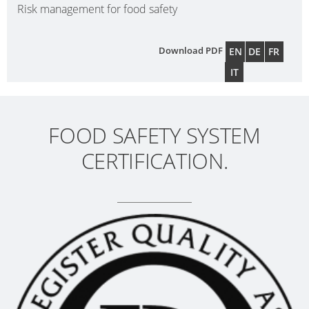
MX
Risk management for food safety
FEEDER
Download PDF
EN
DE
FR
ECOBULK
IT
MET
SCHÜTZ
IMPELLER
FOOD SAFETY SYSTEM
CERTIFICATION.