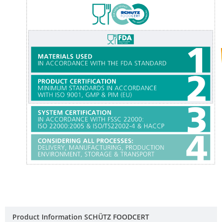
HX
ITA
ECOBULK
ARGENTINA
HX
FOODCERT
CLOVER
KOREA
ECOBULK
HX
MOBILAK
CLEANCERT
ISRAEL
ECOBULK
DEREN
SX-
AMBALAJ
EX
TURKEY
ECOBULK
NPF
SX-
SAUDI
D
ARABIA
ECOBULK
Product Information SCHÜTZ FOODCERT