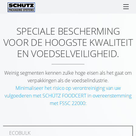
SPECIALE BESCHERMING
ECOBULK
ECOBULK
SCHÜTZ BENELUX
VACATURES
IBCs
LX
VOOR DE HOOGSTE KWALITEIT
RECOBULK
PROCESSEN
ONLINE-
SCHÜTZ
TICKET SERVICE
VATEN
RESERVEONDERDELEN
ECOBULK
EN VOEDSELVEILIGHEID.
ORDER
F1
VOORDELE
LX
DE
IBC
BONDELVATEN
OPLOSSINGEN
COMPOSITE
IBC
COLLECTIE
Weinig segmenten kennen zulke hoge eisen als het gaat om
SCHÜTZ
SCHÜTZ
ENGLISH
ALS
Watchlist / Request
Locations
Language
ECOBULK
verpakkingen als de voedselindustrie.
SCHÜTZ
S-
GERMANY
LOGISTIEK
MX
Minimaliseer het risico op verontreiniging van uw
NEDERLAND
TICKET
DS1
(HQ)
HULPMIDDEL
vulgoederen met SCHÜTZ FOODCERT in overeenstemming
SERVICE
DEKSELVATEN
ECOBULK
met FSSC 22000:
SCHÜTZ
SUPPLY
APP
MX-
SCHÜTZ
FRANCE
CHAIN
EX
WERELDWIJDE
SDF
OPTIMALISATIE
ANTISTATIS
SCHÜTZ
SERVICEPUNTEN
DEKSELVATEN
ECOBULK
UK
VERPAKKINGEN