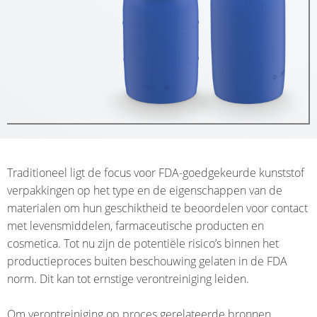
SCHÜTZ
EV
EX-
USA
GELEIDEND
ZONES
SCHÜTZ
ECOBULK
CHINA
MX
FDA
SCHÜTZ
JAPAN
ECOBULK
MX-
SCHÜTZ
EV
Traditioneel ligt de focus voor FDA-goedgekeurde kunststof
AUSTRALIA
FDA
verpakkingen op het type en de eigenschappen van de
SCHÜTZ
materialen om hun geschiktheid te beoordelen voor contact
ECOBULK
MALAYSIA
met levensmiddelen, farmaceutische producten en
MX
cosmetica. Tot nu zijn de potentiële risico’s binnen het
FOODCERT
SCHÜTZ
productieproces buiten beschouwing gelaten in de FDA
SINGAPORE
norm. Dit kan tot ernstige verontreiniging leiden.
ECOBULK
MX-
SCHÜTZ
Om verontreiniging op proces gerelateerde bronnen