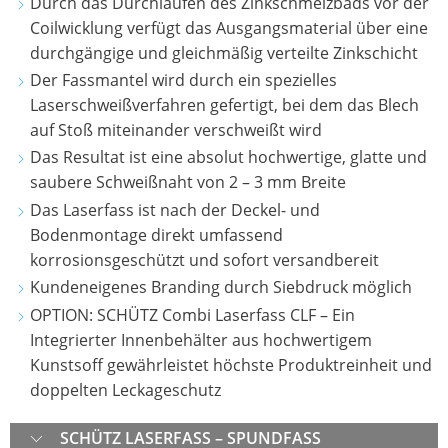
ECOBULK
SCHÜTZ
Durch das Durchlaufen des Zinkschmelzbads vor der
VERPACKUNG
Coilwicklung verfügt das Ausgangsmaterial über eine
SX-
CHINA
ECOBULK
IN
durchgängige und gleichmäßig verteilte Zinkschicht
D
MX-
DER
SCHÜTZ
Der Fassmantel wird durch ein spezielles
EX-
INDUSTRIE
ECOBULK
JAPAN
Laserschweißverfahren gefertigt, bei dem das Blech
EV
SX-
auf Stoß miteinander verschweißt wird
RÜHRPROZES
LEITFÄHIG
SCHÜTZ
D-
Das Resultat ist eine absolut hochwertige, glatte und
ALS
AUSTRALIA
OV
ECOBULK
saubere Schweißnaht von 2 – 3 mm Breite
QUALITÄTS-
MX
Das Laserfass ist nach der Deckel- und
SCHÜTZ
UND
NEUE
FDA
Bodenmontage direkt umfassend
MALAYSIA
KOSTENFAKT
KUNSTSTOFFRAHMENPALETTE
korrosionsgeschützt und sofort versandbereit
ECOBULK
SCHÜTZ
Kundeneigenes Branding durch Siebdruck möglich
ECOBULK
MX-
SINGAPORE
OPTION: SCHÜTZ Combi Laserfass CLF – Ein
MIT
EV
Integrierter Innenbehälter aus hochwertigem
SCHÜTZ
SCHÜTZ
FDA
Kunstsoff gewährleistet höchste Produktreinheit und
IMPELLER
INDONESIA
doppelten Leckageschutz
ECOBULK
SCHÜTZ
MX
SCHÜTZ LASERFASS – SPUNDFASS