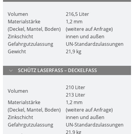
THAILAND
FOODCERT
SCHÜTZ
Volumen
216,5 Liter
ECOBULK
INDIA
Materialstärke
1,2 mm
MX-
(Deckel, Mantel, Boden)
(weitere auf Anfrage)
EV
SCHÜTZ
Zinkschicht
innen und außen
FOODCERT
ELSA
Gefahrgutzulassung
UN-Standardzulassungen
MEXICO
Gewicht
21,9 kg
ECOBULK
WINE-
SCHÜTZ
STORE-
SCHÜTZ LASERFASS – DECKELFASS
VASITEX
AGE
BRAZIL
210 Liter
ECOBULK
Volumen
PARADIGM
213 Liter
FOODCERT
SOUTH
Materialstärke
1,2 mm
+
AFRICA
(Deckel, Mantel, Boden)
(weitere auf Anfrage)
DUALPROTECT
Zinkschicht
innen und außen
ITA
Gefahrgutzulassung
UN-Standardzulassungen
ECOBULK
ARGENTINA
21,9 kg