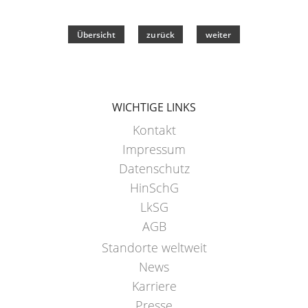
Übersicht
zurück
weiter
WICHTIGE LINKS
Kontakt
Impressum
Datenschutz
HinSchG
LkSG
AGB
Standorte weltweit
News
Karriere
Presse