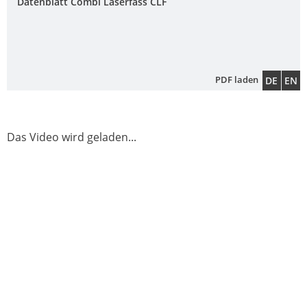
ECOBULK
Datenblatt Combi Laserfass CLF
MX
FEEDER
ECOBULK
PDF laden
DE
EN
MIT
SCHÜTZ
IMPELLER
Das Video wird geladen...