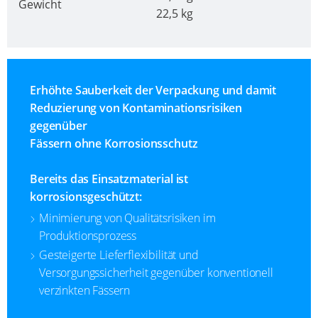
MX
Gewicht
22,5 kg
CLOVER
CLEANCERT
KOREA
ECOBULK
MOBILAK
MX-
ISRAEL
EX-
Erhöhte Sauberkeit der Verpackung und damit
EV
Reduzierung von Kontaminationsrisiken
DEREN
gegenüber
CLEANCERT
AMBALAJ
Fässern ohne Korrosionsschutz
TURKEY
ECOBULK
CLEANCERT
Bereits das Einsatzmaterial ist
NPF
+
korrosionsgeschützt:
SAUDI
DUALPROTECT
Minimierung von Qualitätsrisiken im
ARABIA
Produktionsprozess
ECOBULK
Gesteigerte Lieferflexibilität und
MX-
Versorgungssicherheit gegenüber konventionell
HV
verzinkten Fässern
ECOBULK