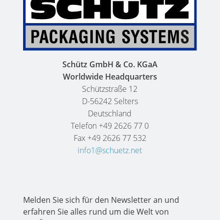
THAILAND
FOODCERT
SCHÜTZ
ECOBULK
INDIA
MX-
EV
SCHÜTZ
FOODCERT
Schütz GmbH & Co. KGaA
ELSA
Worldwide Headquarters
MEXICO
ECOBULK
Schützstraße 12
WINE-
D-56242 Selters
SCHÜTZ
STORE-
Deutschland
VASITEX
AGE
Telefon +49 2626 77 0
BRAZIL
Fax +49 2626 77 532
ECOBULK
info1@schuetz.net
PARADIGM
FOODCERT
SOUTH
+
AFRICA
DUALPROTECT
ITA
Melden Sie sich für den Newsletter an und
ECOBULK
erfahren Sie alles rund um die Welt von
ARGENTINA