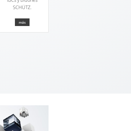
IBCs y bidones
SCHÜTZ.
más