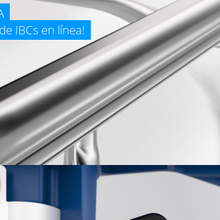
A
de IBCs en línea!