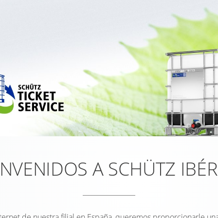
ENVENIDOS A SCHÜTZ IBÉR
nternet de nuestra filial en España, queremos proporcionarle un