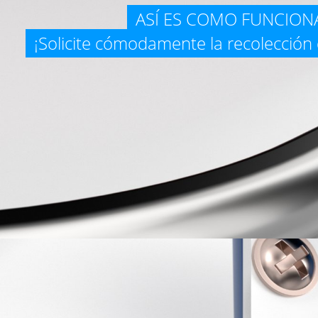
ASÍ ES COMO FUNCION
¡Solicite cómodamente la recolección 