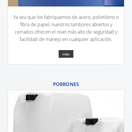
CLOVER
KOREA
Ya sea que los fabriquemos de acero, polietileno o
fibra de papel, nuestros tambores abiertos y
MOBILAK
cerrados ofrecen el nivel más alto de seguridad y
ISRAEL
facilidad de manejo en cualquier aplicación.
DEREN
más
AMBALAJ
TURKEY
NPF
PORRONES
SAUDI
ARABIA