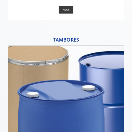
SCHÜTZ
INDONESIA
más
SCHÜTZ
THAILAND
TAMBORES
SCHÜTZ
INDIA
SCHÜTZ
VASITEX
BRAZIL
PARADIGM
SOUTH
AFRICA
ITA
ARGENTINA