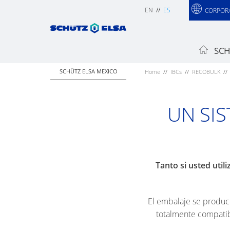
EN
ES
CORPOR
SCH
SCHÜTZ ELSA MEXICO
Home
IBCs
RECOBULK
UN SI
Tanto si usted ut
El embalaje se produc
totalmente compatib