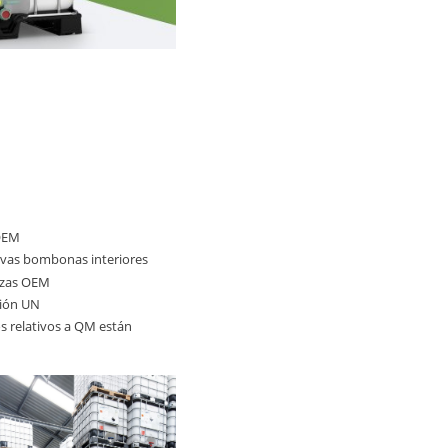
 OEM
evas bombonas interiores
ezas OEM
ción UN
s relativos a QM están