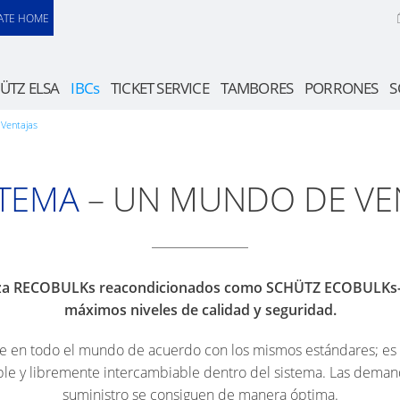
ATE HOME
ÜTZ ELSA
IBCs
TICKET SERVICE
TAMBORES
PORRONES
S
Ventajas
STEMA
– UN MUNDO DE VEN
iliza RECOBULKs reacondicionados como SCHÜTZ ECOBULKs- s
máximos niveles de calidad y seguridad.
e en todo el mundo de acuerdo con los mismos estándares; es g
le y libremente intercambiable dentro del sistema. Las dema
suministro se consiguen de manera óptima.