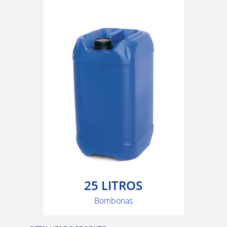
ITA
ARGENTINA
CLOVER
KOREA
MOBILAK
ISRAEL
DEREN
AMBALAJ
TURKEY
NPF
SAUDI
25 LITROS
ARABIA
Bombonas