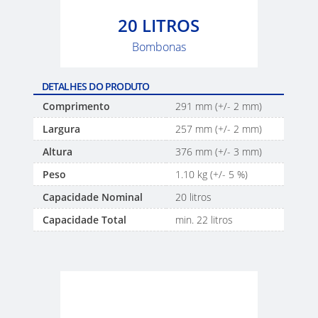
SINGAPORE
20 LITROS
SCHÜTZ
Bombonas
INDONESIA
SCHÜTZ
DETALHES DO PRODUTO
THAILAND
Comprimento
291 mm (+/- 2 mm)
Largura
257 mm (+/- 2 mm)
SCHÜTZ
Altura
376 mm (+/- 3 mm)
INDIA
Peso
1.10 kg (+/- 5 %)
SCHÜTZ
Capacidade Nominal
20 litros
ELSA
Capacidade Total
min. 22 litros
MEXICO
PARADIGM
SOUTH
AFRICA