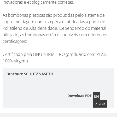
AP
ECOBULK
inovadoras e ecologicamente corretas.
EMBALAGEM
MX-
SCHÜTZ
ES
PARA
As bombonas plásticas são produzidas pelo sistema de
EX-
UK
DE
ALIMENTOS
sopro moldagem numa só peça e fabricadas a partir de
EV
SE
SCHÜTZ
Polietileno de Alta densidade. Dependendo do material
ANTIESTÁTIC
QUALIDADE
MU
utilizado, as bombonas estão disponíveis com diferentes
ITALY
E
ECOBULK
certificações:
VA
ORIGINALIDADE
SCHÜTZ
MX
DO
IBERICA
Certificado pela ONU e INMETRO (produzido com PEAD
FDA
PROTEÇÃO
TIC
100% virgem)
CONTRA
SCHÜTZ
SE
ECOBULK
PERMEAÇÃO
IRELAND
MX-
Brochure SCHÜTZ VASITEX
CO
EV
SEGURANÇA
SCHÜTZ
DE
FDA
NAS
NORDIC
CO
ZONAS
Download PDF
EN
ECOBULK
SCHÜTZ
É
EX
PT-BR
MX
POLAND
AS
FOODCERT
QU