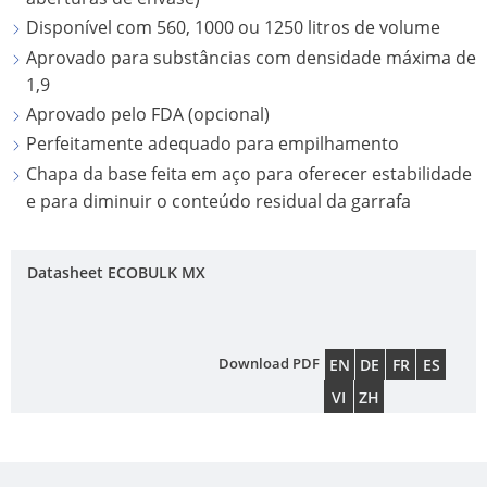
AP
ECOBULK
EMBALAGEM
Disponível com 560, 1000 ou 1250 litros de volume
MX-
SCHÜTZ
ES
PARA
Aprovado para substâncias com densidade máxima de
EX-
UK
DE
ALIMENTOS
1,9
EV
SE
Aprovado pelo FDA (opcional)
SCHÜTZ
ANTIESTÁTIC
QUALIDADE
MU
Perfeitamente adequado para empilhamento
ITALY
E
ECOBULK
Chapa da base feita em aço para oferecer estabilidade
VA
ORIGINALIDADE
SCHÜTZ
e para diminuir o conteúdo residual da garrafa
MX
DO
IBERICA
FDA
PROTEÇÃO
TIC
CONTRA
SCHÜTZ
SE
Datasheet ECOBULK MX
ECOBULK
PERMEAÇÃO
IRELAND
MX-
CO
EV
SEGURANÇA
SCHÜTZ
DE
Download PDF
FDA
EN
DE
FR
ES
NAS
NORDIC
CO
VI
ZH
ZONAS
ECOBULK
SCHÜTZ
É
EX
MX
POLAND
AS
FOODCERT
QU