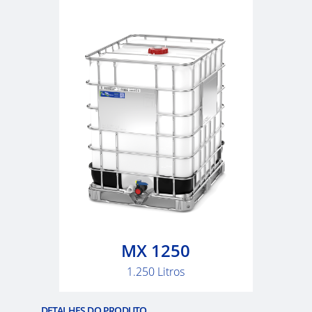
ITA
ARGENTINA
CLOVER
KOREA
MOBILAK
ISRAEL
DEREN
AMBALAJ
TURKEY
NPF
SAUDI
MX 1250
ARABIA
1.250 Litros
DETALHES DO PRODUTO