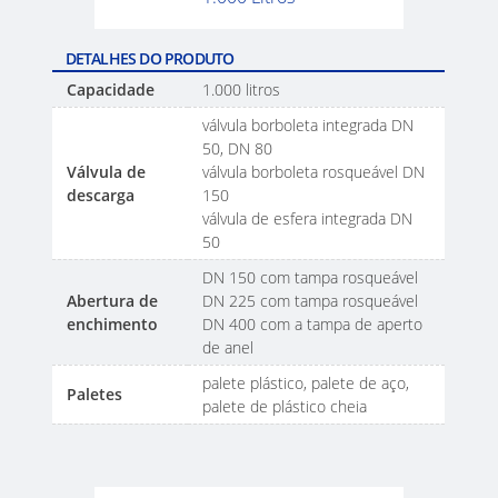
SINGAPORE
SCHÜTZ
DETALHES DO PRODUTO
INDONESIA
Capacidade
1.000 litros
válvula borboleta integrada DN
SCHÜTZ
50, DN 80
THAILAND
Válvula de
válvula borboleta rosqueável DN
descarga
150
SCHÜTZ
válvula de esfera integrada DN
INDIA
50
DN 150 com tampa rosqueável
SCHÜTZ
Abertura de
DN 225 com tampa rosqueável
ELSA
enchimento
DN 400 com a tampa de aperto
de anel
MEXICO
palete plástico, palete de aço,
Paletes
PARADIGM
palete de plástico cheia
SOUTH
AFRICA