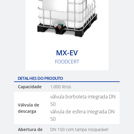
SINGAPORE
SCHÜTZ
INDONESIA
SCHÜTZ
THAILAND
MX-EV
SCHÜTZ
FOODCERT
INDIA
SCHÜTZ
DETALHES DO PRODUTO
ELSA
Capacidade
1.000 litros
MEXICO
válvula borboleta integrada DN
50
Válvula de
PARADIGM
descarga
válvula de esfera integrada DN
SOUTH
50
AFRICA
Abertura de
DN 150 com tampa rosqueável