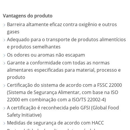
AP
ECOBULK
EMBALAGEM
MX-
SCHÜTZ
ES
PARA
Vantagens do produto
EX-
UK
DE
ALIMENTOS
Barreira altamente eficaz contra oxigênio e outros
EV
SE
SCHÜTZ
gases
ANTIESTÁTIC
QUALIDADE
MU
ITALY
Adequado para o transporte de produtos alimentícios
E
ECOBULK
e produtos semelhantes
VA
ORIGINALIDADE
SCHÜTZ
MX
Os odores ou aromas não escapam
DO
IBERICA
FDA
Garante a conformidade com todas as normas
PROTEÇÃO
TIC
alimentares especificadas para material, processo e
CONTRA
SCHÜTZ
SE
ECOBULK
produto
PERMEAÇÃO
IRELAND
MX-
CO
Certificação do sistema de acordo com a FSSC 22000
EV
SEGURANÇA
SCHÜTZ
(Sistema de Segurança Alimentar, com base na ISO
DE
FDA
NAS
22000 em combinação com a ISO/TS 22002-4)
NORDIC
CO
ZONAS
A certificação é reconhecida pelo GFSI (Global Food
ECOBULK
SCHÜTZ
É
EX
Safety Initiative)
MX
POLAND
AS
Medidas de segurança de acordo com HACC
FOODCERT
QU