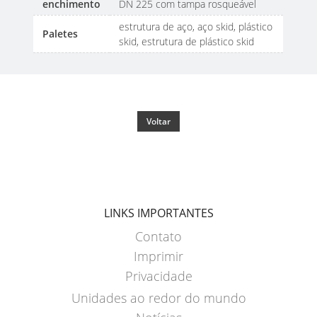
ITA
enchimento
DN 225 com tampa rosqueável
ARGENTINA
estrutura de aço, aço skid, plástico
Paletes
skid, estrutura de plástico skid
CLOVER
KOREA
MOBILAK
ISRAEL
Voltar
DEREN
AMBALAJ
TURKEY
LINKS IMPORTANTES
NPF
Contato
SAUDI
Imprimir
ARABIA
Privacidade
Unidades ao redor do mundo