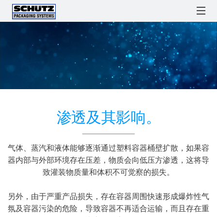
舒
舒
吨
舒驰中国
IBCs
舒驰回收服务
圆桶
配件
驰
驰
桶
IBC
方
方
回
解决方案
作
桶
桶
收
SCHÜTZ
ENGLISH
为
Watchlist / Request
Locations
Language
MX
在
方
工
GERMANY
一
线
渗透及其影响。
中
桶
舒
艺
(HQ)
种
订
文
驰
物
单
优
SCHÜTZ
方
气体、蒸汽和液体能够逐渐通过塑料容器桶壁扩散，如果容
流
点
FRANCE
桶
舒
器内部与外部环境存在压差，物质会向低压方渗透，这将导
工
MX
驰
致灌装物质量和体积不可觉察的损失。
具
SCHÜTZ
560
回
BENELUX
供
另外，由于严重产品损失，存在容器周围快速形成爆炸性气
收
舒
氛及容器污染的危险，导致容器不再适合运输，而且存在重
应
SCHÜTZ
服