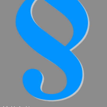
SCHÜTZ
THAILAND
舒
驰
SCHÜTZ
方
INDIA
桶
SCHÜTZ
MX-
ELSA
EX-
MEXICO
EV
导
SCHÜTZ
电
VASITEX
BRAZIL
舒
驰
PARADIGM
方
SOUTH
桶
AFRICA
MX
FDA
ITA