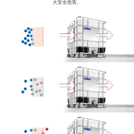
驰
大安全危害。
链
UK
务
方
优
应
桶
SCHÜTZ
化
用
MX-
ITALY
程
食
EX
序
SCHÜTZ
品
防
IBERICA
包
静
全
装
电
球
SCHÜTZ
服
IRELAND
质
舒
务
量
驰
SCHÜTZ
站
和
方
NORDIC
原
桶
回
SCHÜTZ
创
MX-
收
POLAND
性
EX
服
导
务
PROTECHNA
防
电
的
SWITZERLAND
渗