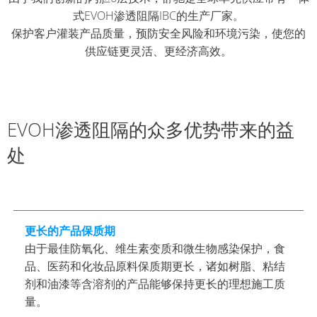
方
式EVOH渗透阻隔IBC的生产厂家。
桶
保护客户灌装产品质量，预防安全风险和环境污染，使您的
MX-
供应链更灵活、更经济高效。
EV
FOODCERT
舒
EVOH渗透阻隔的众多优势带来的益
驰
处
方
桶
HX
舒
更长的产品保质期
驰
由于最佳防氧化、维生素变质和微生物感染保护，食
方
品、医药和化妆品原料保质期更长，诸如树脂、粘结
桶
剂和油漆等含溶剂的产品能够保持更长的理想施工质
SX-
量。