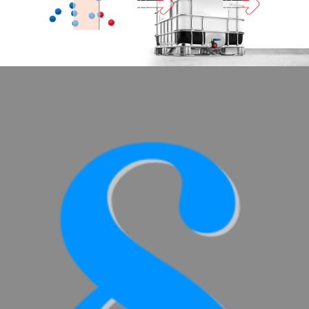
优
透
舒
SCHÜTZ
势
保
驰
USA
护
方
回
SCHÜTZ
桶
收
爆
JAPAN
MX-
条
炸
EV
件
危
SCHÜTZ
险
AUSTRALIA
舒
区
驰
SCHÜTZ
的
方
MALAYSIA
安
桶
全
MX-
SCHÜTZ
性
EX-
SINGAPORE
EV
SCHÜTZ
防
INDONESIA
静
电