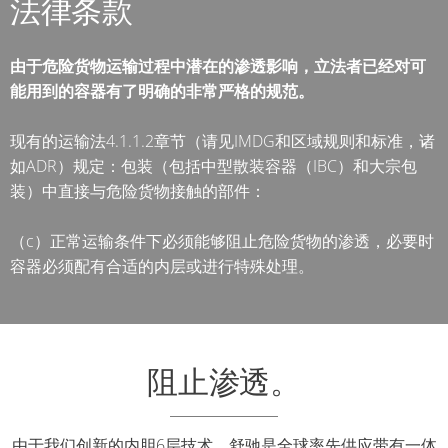
法律条款
ARGENTINA
舒
驰
CLOVER
由于危险货物运输过程中潜在的渗透影响，立法者已经对可
方
KOREA
能用到的容器有了明确的非常严格的规范。
桶
MOBILAK
MX-
现有的运输法4.1.1.2章节（请见IMDG和区域规则和标准，诸
ISRAEL
EV
如ADR）规定：包装（包括中型散装容器（IBC）和大宗包
FDA
装）中直接与危险货物接触的部件：
DEREN
AMBALAJ
舒
（c）正常运输条件下必须能够阻止危险货物的渗透，必要时
TURKEY
驰
容器必须配有合适的内层或进行特殊处理。
方
NPF
桶
SAUDI
MX
ARABIA
FOODCERT
阻止渗透。
舒
驰
由于我们创新的内胆6层技术，舒驰是全球率先供应带有一体