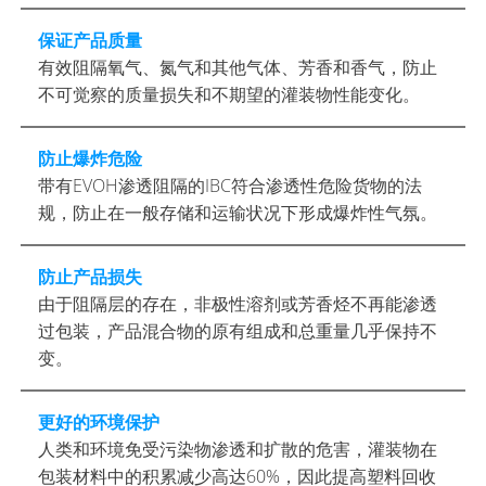
EX
保证产品质量
带
有效阻隔氧气、氮气和其他气体、芳香和香气，防止
舒
不可觉察的质量损失和不期望的灌装物性能变化。
驰
叶
防止爆炸危险
轮
带有EVOH渗透阻隔的IBC符合渗透性危险货物的法
的
规，防止在一般存储和运输状况下形成爆炸性气氛。
方
桶
防止产品损失
由于阻隔层的存在，非极性溶剂或芳香烃不再能渗透
过包装，产品混合物的原有组成和总重量几乎保持不
变。
更好的环境保护
人类和环境免受污染物渗透和扩散的危害，灌装物在
包装材料中的积累减少高达60%，因此提高塑料回收