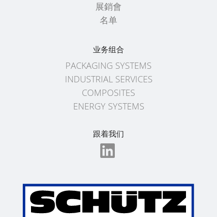
优
展銷會
透
舒
SCHÜTZ
势
名单
保
驰
USA
护
方
回
SCHÜTZ
桶
收
业务组合
爆
JAPAN
MX-
条
PACKAGING SYSTEMS
炸
EV
件
INDUSTRIAL SERVICES
危
SCHÜTZ
COMPOSITES
险
AUSTRALIA
舒
ENERGY SYSTEMS
区
驰
SCHÜTZ
的
方
MALAYSIA
安
跟着我们
桶
全
MX-
SCHÜTZ
性
EX-
SINGAPORE
EV
SCHÜTZ
防
INDONESIA
静
电