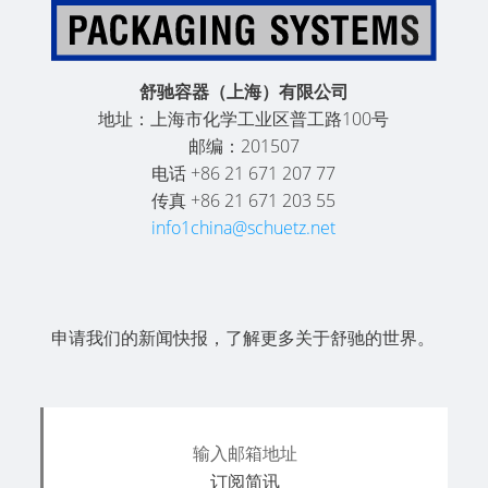
SCHÜTZ
THAILAND
舒
驰
SCHÜTZ
舒驰容器（上海）有限公司
方
INDIA
地址：上海市化学工业区普工路100号
桶
邮编：201507
SCHÜTZ
MX-
电话 +86 21 671 207 77
ELSA
EX-
传真 +86 21 671 203 55
MEXICO
EV
info1china@schuetz.net
导
SCHÜTZ
电
VASITEX
BRAZIL
舒
申请我们的新闻快报，了解更多关于舒驰的世界。
驰
PARADIGM
方
SOUTH
桶
AFRICA
MX
FDA
ITA