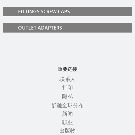
驰
链
UK
务
方
优
FITTINGS SCREW CAPS
应
桶
SCHÜTZ
化
用
MX-
ITALY
OUTLET ADAPTERS
程
食
EX
序
SCHÜTZ
品
防
IBERICA
包
静
全
装
电
球
SCHÜTZ
服
IRELAND
重要链接
质
舒
务
量
驰
联系人
SCHÜTZ
站
和
方
打印
NORDIC
原
桶
回
隐私
SCHÜTZ
创
MX-
收
舒驰全球分布
POLAND
性
EX
服
新闻
导
务
职业
PROTECHNA
防
电
的
出版物
SWITZERLAND
渗