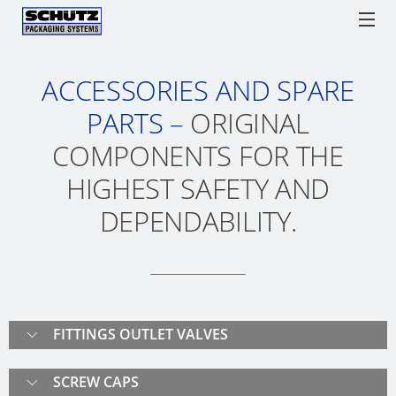
ACCESSORIES AND SPARE
舒
舒
吨
舒驰中国
IBCs
舒驰回收服务
圆桶
配件
驰
驰
桶
PARTS –
ORIGINAL
IBC
方
方
回
解决方案
COMPONENTS FOR THE
作
桶
桶
收
SCHÜTZ
ENGLISH
为
Watchlist / Request
Locations
Language
MX
在
HIGHEST SAFETY AND
方
工
GERMANY
一
线
中
DEPENDABILITY.
桶
舒
艺
(HQ)
种
订
文
驰
物
单
优
SCHÜTZ
方
流
点
FRANCE
桶
舒
工
MX
驰
具
SCHÜTZ
FITTINGS OUTLET VALVES
560
回
BENELUX
供
收
舒
应
SCREW CAPS
SCHÜTZ
服