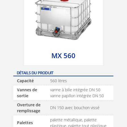
SCHÜTZ
FOODCERT
THAILAND
ECOBULK
SCHÜTZ
MX-
INDIA
EV
FOODCERT
SCHÜTZ
ELSA
ECOBULK
MX 560
MEXICO
FOODCERT
+
SCHÜTZ
DUALPROTECT
DÉTAILS DU PRODUIT
VASITEX
Capacité
560 litres
BRAZIL
ECOBULK
Vannes de
vanne à bille intégrée DN 50
MX
PARADIGM
sortie
vanne papillon intégrée DN 50
CLEANCERT
SOUTH
Overture de
DN 150 avec bouchon vissé
AFRICA
remplissage
ECOBULK
MX-
palette métallique, palette
ITA
Palettes
plastique, palette tout plastique