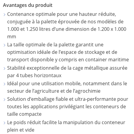
FÛTS
MX-
ITALY
Avantages du produit
LES
ZONES
À
EX
AVANTAGE
Contenance optimale pour une hauteur réduite,
EX
SCHÜTZ
OUV
ANTISTATIQUE
conjuguée à la palette éprouvée de nos modèles de
DU
IBERICA
TOT
1.000 et 1.250 litres d’une dimension de 1.200 x 1.000
TICKET
ECOBULK
SCH
mm
SCHÜTZ
SERVICE
MX-
OC
La taille optimale de la palette garantit une
IRELAND
EX
CONDITIO
optimisation idéale de l’espace de stockage et de
FÛTS
CONDUCTEUR
SCHÜTZ
DE
transport disponible y compris en container maritime
À
NORDIC
COLLECTE
Stabilité exceptionnelle de la cage métallique assurée
ECOBULK
OUV
par 4 tubes horizontaux
MX-
TOT
SCHÜTZ
VOILÀ
Idéal pour une utilisation mobile, notamment dans le
EV
SCH
POLAND
COMMENT
secteur de l’agriculture et de l’agrochimie
SDF
ÇA
ECOBULK
Solution d‘emballage fiable et ultra-performante pour
PROTECHNA
FONCTION
MX-
toutes les applications privilégiant les conteneurs de
FÛTS
SWITZERLAND
EX-
taille compacte
À
EV
SCHÜTZ
Le poids réduit facilite la manipulation du conteneur
BON
ANTISTATIQUE
USA
plein et vide
OND