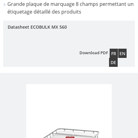
Grande plaque de marquage 8 champs permettant un
SCH
ECOBULK
SCHÜTZ
étiquetage détaillé des produits
SSF
MX-
CHINA
EX-
Datasheet ECOBULK MX 560
SCHÜTZ
EV
JAPAN
CONDUCTEUR
SCHÜTZ
Download PDF
FR
EN
ECOBULK
AUSTRALIA
DE
MX
FDA
SCHÜTZ
MALAYSIA
ECOBULK
MX-
SCHÜTZ
EV
SINGAPORE
FDA
SCHÜTZ
ECOBULK
INDONESIA
MX