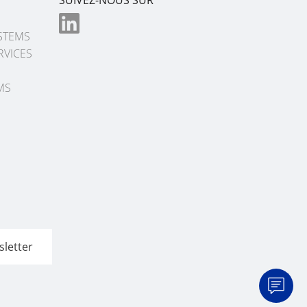
STEMS
RVICES
MS