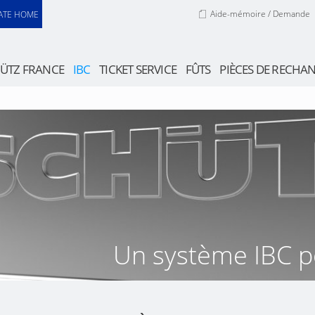
Aide-mémoire / Demande
ATE HOME
ÜTZ FRANCE
IBC
TICKET SERVICE
FÛTS
PIÈCES DE RECHA
Un système IBC po